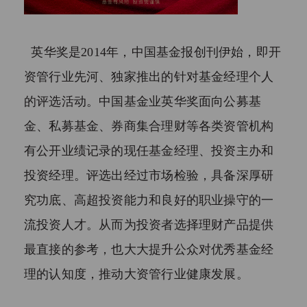
投资者的标准如下：

1、具备相应风险识别能力和风险承担
能力，投资于单只私募基金的金额不
英华奖是2014年，中国基金报创刊伊始，即开
低于100万元且符合下列相关标准的单
资管行业先河、独家推出的针对基金经理个人
位和个人：

（1）净资产不低于1000万元的单位；

的评选活动。中国基金业英华奖面向公募基
（2）个人金融资产不低于300万元或
金、私募基金、券商集合理财等各类资管机构
者最近三年个人年均收入不低于50万
有公开业绩记录的现任基金经理、投资主办和
元。（前款所称金融资产包括银行存
款、股票、债券、基金份额、资产管
投资经理。评选出经过市场检验，具备深厚研
理计划、银行理财产品、信托计划、
究功底、高超投资能力和良好的职业操守的一
保险产品、期货权益等。）

流投资人才。从而为投资者选择理财产品提供
2、下列投资者视为合格投资者：

（1）社会保障基金、企业年金、慈善
最直接的参考，也大大提升公众对优秀基金经
基金；

理的认知度，推动大资管行业健康发展。
（2）依法设立并受国务院金融监督管
理机构监管的投资计划；
