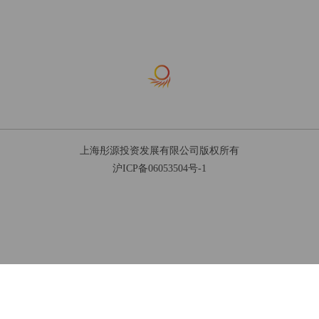
人民币，且能提供相关收入证明的自
然人。

三、根据我国《证券公司客户资产管
理业务管理办法》的规定，集合资产
管理计划合格投资者的标准如下：

1、个人或者家庭金融资产合计不低于
100万元人民币；

2、公司、企业等机构净资产不低于
上海彤源投资发展有限公司版权所有
沪ICP备06053504号-1
1000万元人民币。

依法设立并受监管的各类集合投资产
品视为单一合格投资者。

如果确认您或您所代表的机构是一
名“合格投资者”，并将遵守适用的有
关法规请点击“接受”键以继续浏览本
公司网站。如您不同意任何有关条