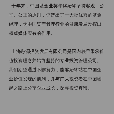
（3）投资于所管理私募基金的私募基
十年来，中国基金业英华奖始终坚持客观、公
金管理人及其从业人员；

平、公正的原则，评选出了一大批优秀的基金
（4）中国证监会规定的其他投资者。

经理，为中国资产管理行业的健康发展发挥出
二、根据我国《信托公司集合资金信
权威媒体应有的作用。
托计划管理办法》的规定，信托计划
合格投资者的标准如下：

上海彤源投资发展有限公司
是国内较早秉承价
1、投资一个信托计划的最低金额不少
于100万元人民币的自然人、法人或者
值投资理念并始终坚持的专业投资管理公司。
依法成立的其他组织；

我们期望通过不懈努力，能够始终站在中国企
2、个人或家庭金融资产总计在其认购
业价值发现的前列，并与广大投资者在中国崛
时超过100万元人民币，且能提供相关
财产证明的自然人；

起之路上分享企业成长，探寻投资真谛。
3、个人收入在最近三年内每年收入超
过20万元人民币或者夫妻双方合计收
入在最近三年内每年收入超过30万元