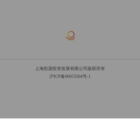
于100万元人民币的自然人、法人或者
依法成立的其他组织；

2、个人或家庭金融资产总计在其认购
时超过100万元人民币，且能提供相关
财产证明的自然人；

3、个人收入在最近三年内每年收入超
过20万元人民币或者夫妻双方合计收
入在最近三年内每年收入超过30万元
上海彤源投资发展有限公司版权所有
人民币，且能提供相关收入证明的自
沪ICP备06053504号-1
然人。

三、根据我国《证券公司客户资产管
理业务管理办法》的规定，集合资产
管理计划合格投资者的标准如下：

1、个人或者家庭金融资产合计不低于
100万元人民币；

2、公司、企业等机构净资产不低于