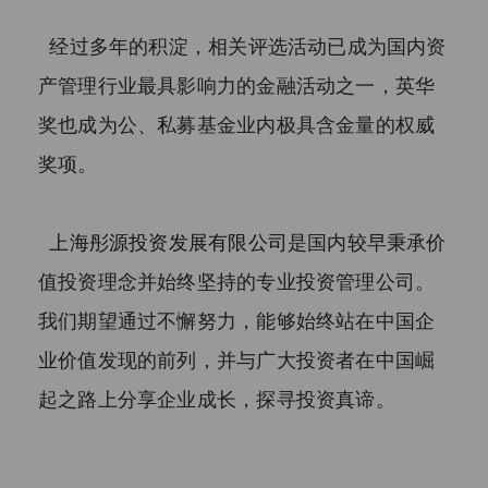
元。（前款所称金融资产包括银行存
款、股票、债券、基金份额、资产管
经过多年的积淀，相关评选活动已成为国内资
理计划、银行理财产品、信托计划、
产管理行业最具影响力的金融活动之一，英华
保险产品、期货权益等。）

奖也成为公、私募基金业内极具含金量的权威
2、下列投资者视为合格投资者：

（1）社会保障基金、企业年金、慈善
奖项。
基金；

（2）依法设立并受国务院金融监督管
上海彤源投资发展有限公司
是国内较早秉承价
理机构监管的投资计划；

（3）投资于所管理私募基金的私募基
值投资理念并始终坚持的专业投资管理公司。
金管理人及其从业人员；

我们期望通过不懈努力，能够始终站在中国企
（4）中国证监会规定的其他投资者。

业价值发现的前列，并与广大投资者在中国崛
二、根据我国《信托公司集合资金信
起之路上分享企业成长，探寻投资真谛。
托计划管理办法》的规定，信托计划
合格投资者的标准如下：

1、投资一个信托计划的最低金额不少