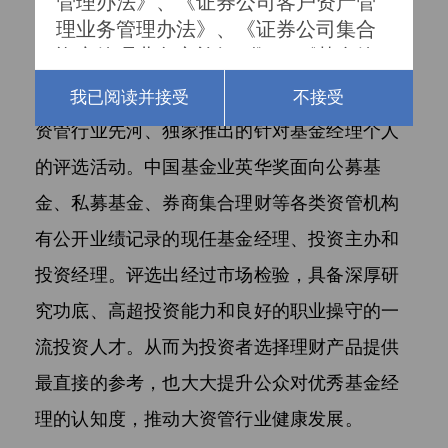
管理办法》、《证券公司客户资产管
理业务管理办法》、《证券公司集合
资产管理业务实施细则》、《基金管
理公司特定客户资产管理业务试点办
英华奖是201
4年，中国基金报创刊伊始，即开
我已阅读并接受
不接受
法》及其他相关法律法规所认定的合
资管行业先河、独家推出的针对基金经理个人
格投资者。

的评选活动。中国基金业英华奖面向公募基
一、根据我国《私募投资基金监督管
金、私募基金、券商集合理财等各类资管机构
理暂行办法》的规定，私募基金合格
有公开业绩记录的现任基金经理、投资主办和
投资者的标准如下：

1、具备相应风险识别能力和风险承担
投资经理。评选出经过市场检验，具备深厚研
能力，投资于单只私募基金的金额不
究功底、高超投资能力和良好的职业操守的一
低于100万元且符合下列相关标准的单
流投资人才。从而为投资者选择理财产品提供
位和个人：

（1）净资产不低于1000万元的单位；

最直接的参考，
也大大提升公众对优秀基金经
（2）个人金融资产不低于300万元或
理的认知度，推动大资管行业健康发展。
者最近三年个人年均收入不低于50万